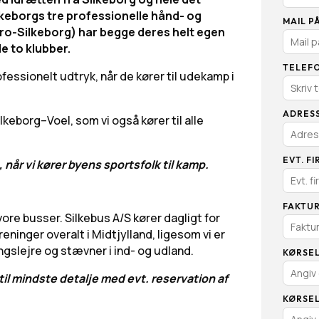
lkeborgs tre professionelle hånd- og
MAIL P
bro-Silkeborg) har begge deres helt egen
e to klubber.
TELEF
essionelt udtryk, når de kører til udekamp i
ADRES
lkeborg–Voel, som vi også kører til alle
EVT. F
, når vi kører byens sportsfolk til kamp.
FAKTUR
 vore busser. Silkebus A/S kører dagligt for
ninger overalt i Midtjylland, ligesom vi er
ngslejre og stævner i ind- og udland.
KØRSEL
til mindste detalje med evt. reservation af
KØRSEL