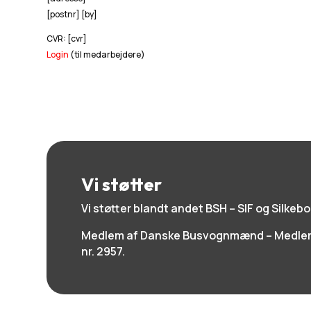
[postnr] [by]
CVR: [cvr]
Login
(til medarbejdere)
Vi støtter
Vi støtter blandt andet BSH – SIF og Silkebo
Medlem af Danske Busvognmænd – Medlem 
nr. 2957.