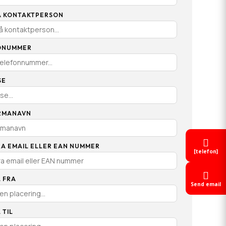
Å KONTAKTPERSON
ONUMMER
SE
IRMANAVN

A EMAIL ELLER EAN NUMMER
[telefon]

 FRA
Send email
 TIL