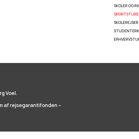
SKOLER OG I
SPORTSTURE
SKOLEREJSER
STUDENTERK
ERHVERVSTU
rg Voel.
af rejsegarantifonden –