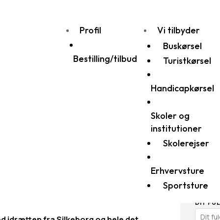
Profil
Vi tilbyder
Buskørsel
Bestilling/tilbud
Turistkørsel
Handicapkørsel
Skoler og
Be
sport
institutioner
Du
Skolerejser
dir
Erhvervsture
Sportsture
n
DIT FU
d idrætten fra Silkeborg og hele det