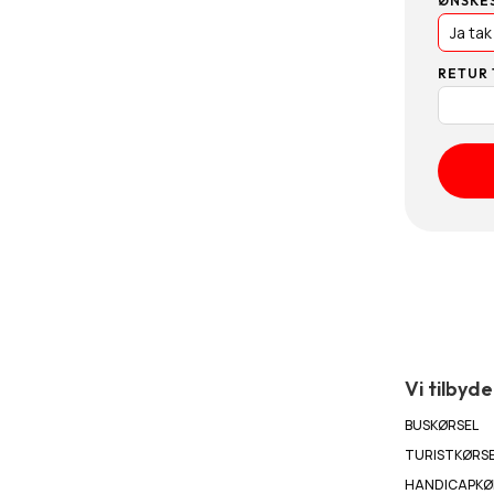
ØNSKE
RETUR 
Vi tilbyde
BUSKØRSEL
TURISTKØRS
HANDICAPKØ