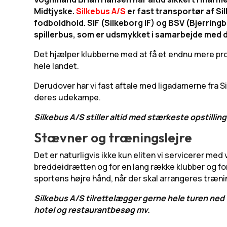
Midtjyske.
Silkebus A/S
er fast transportør af Si
fodboldhold. SIF (Silkeborg IF) og BSV (Bjerring
spillerbus, som er udsmykket i samarbejde med d
Det hjælper klubberne med at få et endnu mere prof
hele landet.
Derudover har vi fast aftale med ligadamerne fra Si
deres udekampe.
Silkebus A/S stiller altid med stærkeste opstilling
Stævner og træningslejre
Det er naturligvis ikke kun eliten vi servicerer med
breddeidrætten og for en lang række klubber og fore
sportens højre hånd, når der skal arrangeres træni
Silkebus A/S tilrettelægger gerne hele turen ned 
hotel og restaurantbesøg mv.