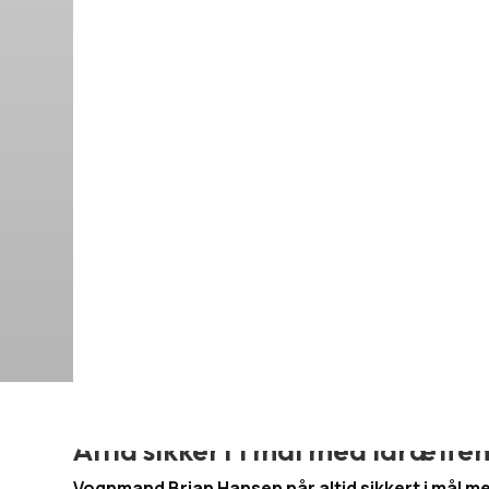
Sportsture og tran
Altid sikkert i mål med idrætte
Vognmand Brian Hansen når altid sikkert i mål me