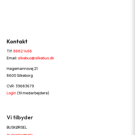
Kontakt
Tlf:
8682 1466
Email:
silkebus@silkebus.dk
Hagemannsvej 21
8600 Silkeborg
CVR: 39683679
Login
(til medarbejdere)
Vi tilbyder
BUSKØRSEL