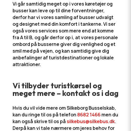
Vi går samtidig meget op i vores køretøjer og
busser kan leve op til dine forventninger,
derfor har vi vores samling af busser udvalgt
og designet med din komfort i tankerne. Vi ser
også vores services som mere end at komme
fra A til B, og går derfor op i, at vores personale
ombord på busserne giver dig venlighed og et
smil med på vejen, og kan samtidig give dig
anbefalinger af turistdestinationer og lokale
attraktioner.
Vi tilbyder turistkørsel og
meget mere – kontakt os i dag
​Hvis du vil vide mere om Silkeborg Busselskab,
kan du ringe til os på telefon
8682 1466
men du
kan også skrive til os på
silkebus@silkebus.dk
.
Derpå kan vi tale nærmere om jeres behov for